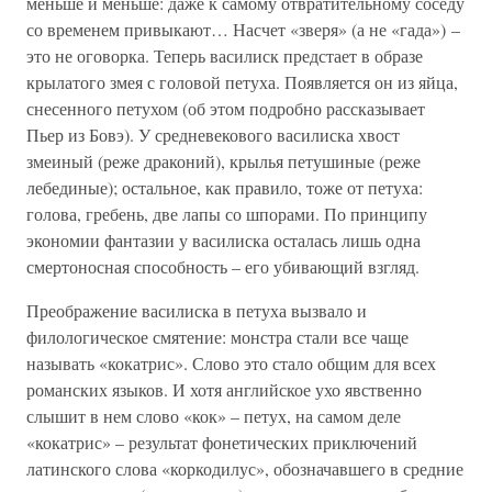
меньше и меньше: даже к самому отвратительному соседу
со временем привыкают… Насчет «зверя» (а не «гада») –
это не оговорка. Теперь василиск предстает в образе
крылатого змея с головой петуха. Появляется он из яйца,
снесенного петухом (об этом подробно рассказывает
Пьер из Бовэ). У средневекового василиска хвост
змеиный (реже драконий), крылья петушиные (реже
лебединые); остальное, как правило, тоже от петуха:
голова, гребень, две лапы со шпорами. По принципу
экономии фантазии у василиска осталась лишь одна
смертоносная способность – его убивающий взгляд.
Преображение василиска в петуха вызвало и
филологическое смятение: монстра стали все чаще
называть «кокатрис». Слово это стало общим для всех
романских языков. И хотя английское ухо явственно
слышит в нем слово «кок» – петух, на самом деле
«кокатрис» – результат фонетических приключений
латинского слова «коркодилус», обозначавшего в средние