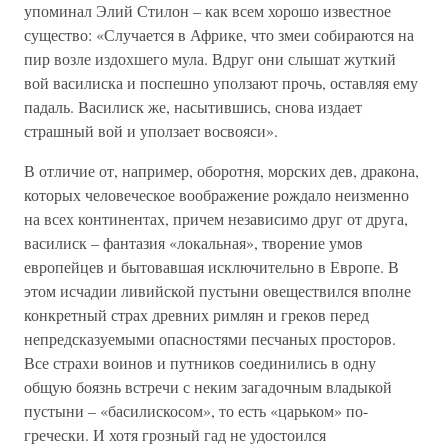
упоминал Элий Стилон – как всем хорошо известное
существо: «Случается в Африке, что змеи собираются на
пир возле издохшего мула. Вдруг они слышат жуткий
вой василиска и поспешно уползают прочь, оставляя ему
падаль. Василиск же, насытившись, снова издает
страшный вой и уползает восвояси».
В отличие от, например, оборотня, морских дев, дракона,
которых человеческое воображение рождало неизменно
на всех континентах, причем независимо друг от друга,
василиск – фантазия «локальная», творение умов
европейцев и бытовавшая исключительно в Европе. В
этом исчадии ливийской пустыни овеществился вполне
конкретный страх древних римлян и греков перед
непредсказуемыми опасностями песчаных просторов.
Все страхи воинов и путников соединились в одну
общую боязнь встречи с неким загадочным владыкой
пустыни – «басилискосом», то есть «царьком» по-
гречески. И хотя грозный гад не удостоился