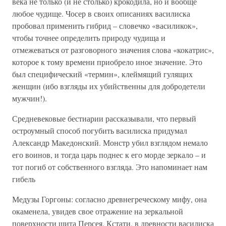
века не только (и не столько) крокодила, но и вообще
любое чудище. Чосер в своих описаниях василиска
пробовал применить гибрид – словечко «василикок»,
чтобы точнее определить природу чудища и
отмежеваться от разговорного значения слова «кокатрис»,
которое к тому времени приобрело иное значение. Это
был специфический «термин», клеймящий гулящих
женщин (ибо взгляды их убийственны для добродетели
мужчин!).
Средневековые бестиарии рассказывали, что первый
остроумный способ погубить василиска придумал
Александр Македонский. Монстр убил взглядом немало
его воинов, и тогда царь поднес к его морде зеркало – и
тот погиб от собственного взгляда. Это напоминает нам
гибель
Медузы Горгоны: согласно древнегреческому мифу, она
окаменела, увидев свое отражение на зеркальной
поверхности щита Персея. Кстати, в древности василиска