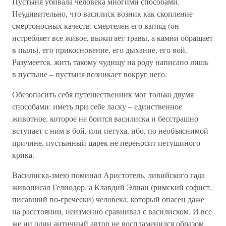
Пустыня убивала человека многими способами.
Неудивительно, что василиск возник как скопление
смертоносных качеств: смертелен его взгляд (он
истребляет все живое, выжигает травы, а камни обращает
в пыль), его прикосновение, его дыхание, его вой.
Разумеется, жить такому чудищу на роду написано лишь
в пустыне – пустыня возникает вокруг него.
Обезопасить себя путешественник мог только двумя
способами: иметь при себе ласку – единственное
животное, которое не боится василиска и бесстрашно
вступает с ним в бой, или петуха, ибо, по необъяснимой
причине, пустынный царек не переносит петушиного
крика.
Василиска-змею поминал Аристотель, ливийского гада
живописал Гелиодор, а Клавдий Элиан (римский софист,
писавший по-гречески) человека, который опасен даже
на расстоянии, неизменно сравнивал с василиском. И все
же ни один античный автор не воспламенился образом