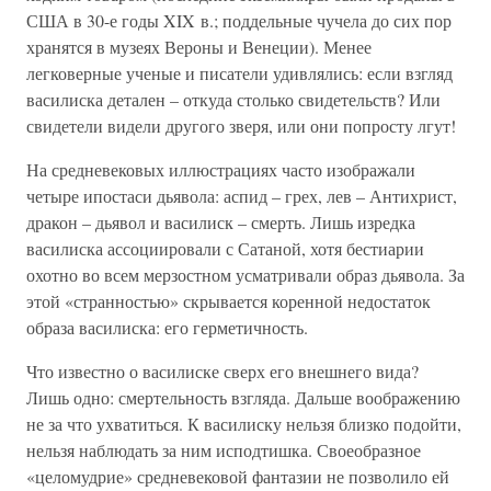
США в 30-е годы XIX в.; поддельные чучела до сих пор
хранятся в музеях Вероны и Венеции). Менее
легковерные ученые и писатели удивлялись: если взгляд
василиска детален – откуда столько свидетельств? Или
свидетели видели другого зверя, или они попросту лгут!
На средневековых иллюстрациях часто изображали
четыре ипостаси дьявола: аспид – грех, лев – Антихрист,
дракон – дьявол и василиск – смерть. Лишь изредка
василиска ассоциировали с Сатаной, хотя бестиарии
охотно во всем мерзостном усматривали образ дьявола. За
этой «странностью» скрывается коренной недостаток
образа василиска: его герметичность.
Что известно о василиске сверх его внешнего вида?
Лишь одно: смертельность взгляда. Дальше воображению
не за что ухватиться. К василиску нельзя близко подойти,
нельзя наблюдать за ним исподтишка. Своеобразное
«целомудрие» средневековой фантазии не позволило ей