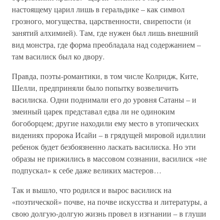
настоящему царил лишь в геральдике – как символ
грозного, могущества, царственности, свирепости (и
занятий алхимией). Там, где нужен был лишь внешний
вид монстра, где форма преобладала над содержанием –
там василиск был ко двору.
Правда, поэты-романтики, в том числе Колридж, Ките,
Шелли, предприняли было попытку возвеличить
василиска. Одни поднимали его до уровня Сатаны – и
змеиный царек представал едва ли не одиноким
богоборцем; другие находили ему место в утопических
видениях пророка Исайи – в грядущей мировой идиллии
ребенок будет безбоязненно ласкать василиска. Но эти
образы не прижились в массовом сознании, василиск «не
подпускал» к себе даже великих мастеров…
Так и вышло, что родился и вырос василиск на
«поэтической» почве, на почве искусства и литературы, а
свою долгую-долгую жизнь провел в изгнании – в глуши