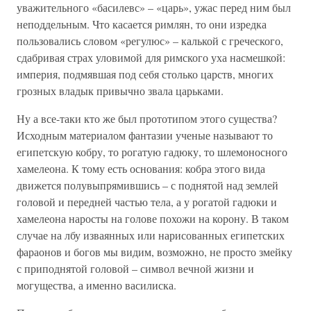
уважительного «басилевс» – «царь», ужас перед ним был
неподдельным. Что касается римлян, то они изредка
пользовались словом «регулюс» – калькой с греческого,
сдабривая страх уловимой для римского уха насмешкой:
империя, подмявшая под себя столько царств, многих
грозных владык привычно звала царьками.
Ну а все-таки кто же был прототипом этого существа?
Исходным материалом фантазии ученые называют то
египетскую кобру, то рогатую гадюку, то шлемоносного
хамелеона. К тому есть основания: кобра этого вида
движется полувыпрямившись – с поднятой над землей
головой и передней частью тела, а у рогатой гадюки и
хамелеона наросты на голове похожи на корону. В таком
случае на лбу изваянных или нарисованных египетских
фараонов и богов мы видим, возможно, не просто змейку
с приподнятой головой – символ вечной жизни и
могущества, а именно василиска.