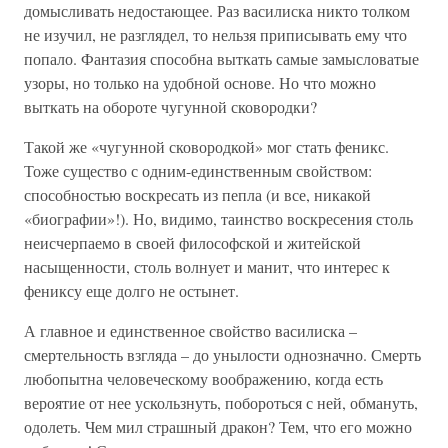
домысливать недостающее. Раз василиска никто толком
не изучил, не разглядел, то нельзя приписывать ему что
попало. Фантазия способна выткать самые замысловатые
узоры, но только на удобной основе. Но что можно
выткать на обороте чугунной сковородки?
Такой же «чугунной сковородкой» мог стать феникс.
Тоже существо с одним-единственным свойством:
способностью воскресать из пепла (и все, никакой
«биографии»!). Но, видимо, таинство воскресения столь
неисчерпаемо в своей философской и житейской
насыщенности, столь волнует и манит, что интерес к
фениксу еще долго не остынет.
А главное и единственное свойство василиска –
смертельность взгляда – до унылости однозначно. Смерть
любопытна человеческому воображению, когда есть
вероятие от нее ускользнуть, побороться с ней, обмануть,
одолеть. Чем мил страшный дракон? Тем, что его можно