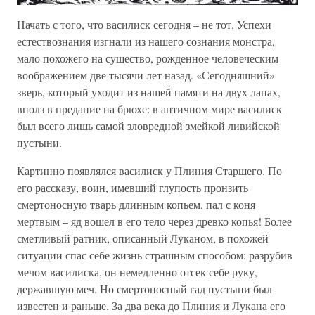
Начать с того, что василиск сегодня – не тот. Успехи
естествознания изгнали из нашего сознания монстра,
мало похожего на существо, рожденное человеческим
воображением две тысячи лет назад. «Сегодняшний»
зверь, который уходит из нашей памяти на двух лапах,
вполз в предание на брюхе: в античном мире василиск
был всего лишь самой зловредной змейкой ливийской
пустыни.
Картинно появлялся василиск у Плиния Старшего. По
его рассказу, воин, имевший глупость пронзить
смертоносную тварь длинным копьем, пал с коня
мертвым – яд вошел в его тело через древко копья! Более
сметливый ратник, описанный Луканом, в похожей
ситуации спас себе жизнь страшным способом: разрубив
мечом василиска, он немедленно отсек себе руку,
державшую меч. Но смертоносный гад пустыни был
известен и раньше. За два века до Плиния и Лукана его