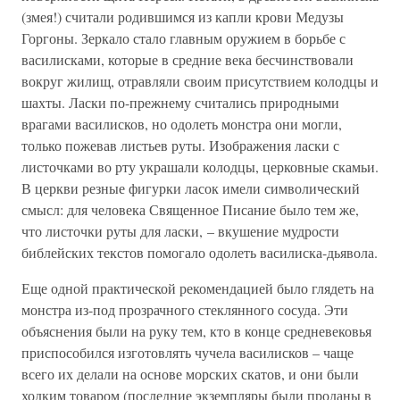
(змея!) считали родившимся из капли крови Медузы
Горгоны. Зеркало стало главным оружием в борьбе с
василисками, которые в средние века бесчинствовали
вокруг жилищ, отравляли своим присутствием колодцы и
шахты. Ласки по-прежнему считались природными
врагами василисков, но одолеть монстра они могли,
только пожевав листьев руты. Изображения ласки с
листочками во рту украшали колодцы, церковные скамьи.
В церкви резные фигурки ласок имели символический
смысл: для человека Священное Писание было тем же,
что листочки руты для ласки, – вкушение мудрости
библейских текстов помогало одолеть василиска-дьявола.
Еще одной практической рекомендацией было глядеть на
монстра из-под прозрачного стеклянного сосуда. Эти
объяснения были на руку тем, кто в конце средневековья
приспособился изготовлять чучела василисков – чаще
всего их делали на основе морских скатов, и они были
ходким товаром (последние экземпляры были проданы в