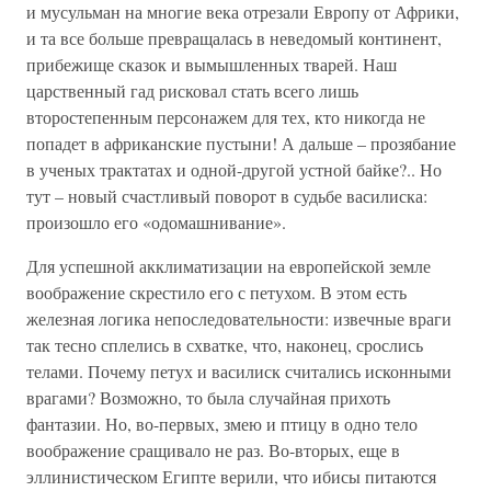
и мусульман на многие века отрезали Европу от Африки,
и та все больше превращалась в неведомый континент,
прибежище сказок и вымышленных тварей. Наш
царственный гад рисковал стать всего лишь
второстепенным персонажем для тех, кто никогда не
попадет в африканские пустыни! А дальше – прозябание
в ученых трактатах и одной-другой устной байке?.. Но
тут – новый счастливый поворот в судьбе василиска:
произошло его «одомашнивание».
Для успешной акклиматизации на европейской земле
воображение скрестило его с петухом. В этом есть
железная логика непоследовательности: извечные враги
так тесно сплелись в схватке, что, наконец, срослись
телами. Почему петух и василиск считались исконными
врагами? Возможно, то была случайная прихоть
фантазии. Но, во-первых, змею и птицу в одно тело
воображение сращивало не раз. Во-вторых, еще в
эллинистическом Египте верили, что ибисы питаются