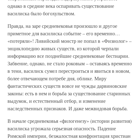
однако в средние века оспаривать существование
василиска было богохульством.
Правда, на заре средневековья произошло и другое
приметное для василиска событие – его временно…
«потеряли»! Ливийский монстр не попал в «Физиолог» –
энциклопедию живых существ, из которой черпали
информацию все позднейшие средневековые бестиарии.
Забвение, однако, не стало роковым – оставаясь временно
в тени, василиск сумел перестроиться и явиться в новом,
более отвечающем потребе дня, облике. Миру
фантастических существ вовсе не чужды дарвиновские
законы: есть в нем и борьба за существование старинных
выдумок, и естественный отбор, и изменение
наследственных признаков. И даже межвидовая борьба.
В начале средневековья «филогенезу» (истории развития)
василиска угрожала серьезная опасность. Падение
Римской империи, безжалостная конфронтация христиан