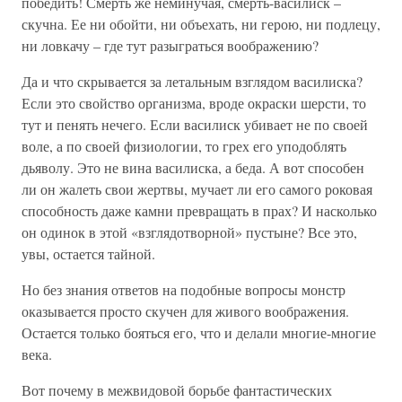
победить! Смерть же неминучая, смерть-василиск –
скучна. Ее ни обойти, ни объехать, ни герою, ни подлецу,
ни ловкачу – где тут разыграться воображению?
Да и что скрывается за летальным взглядом василиска?
Если это свойство организма, вроде окраски шерсти, то
тут и пенять нечего. Если василиск убивает не по своей
воле, а по своей физиологии, то грех его уподоблять
дьяволу. Это не вина василиска, а беда. А вот способен
ли он жалеть свои жертвы, мучает ли его самого роковая
способность даже камни превращать в прах? И насколько
он одинок в этой «взглядотворной» пустыне? Все это,
увы, остается тайной.
Но без знания ответов на подобные вопросы монстр
оказывается просто скучен для живого воображения.
Остается только бояться его, что и делали многие-многие
века.
Вот почему в межвидовой борьбе фантастических