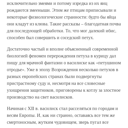
исключительно змеями и потому изредка из их яиц
рождаются змееныши. Этим же птицам приписывали и
некоторые физиологические странности: будто бы яйца
они кладут из клюва. Такие рассказы – благодатная почва
для последующей обработки. То, что мог далекий ибис,
способен был совершить и соседский петух.
Достаточно частый и вполне объясненный современной
биологией феномен перерождения петуха в курицу дал
пищу для мрачной фантазии о василиске как «петушином
отродье». Уже в эпоху Возрождения несколько петухов в
разных европейских странах были подвергнуты
пристрастному суду и, несмотря на все словесные
ухищрения защитников, приговорены к котлу за злостное
производство на свет василисков.
Начиная с XII в. василиск стал расселяться по городам и
весям Европы. И, как ни странно, оставаясь все тем же
смертоносным, жутким чудовищем, зверь пугал все