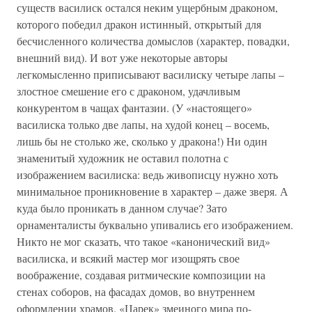
существ василиск остался неким ущербным драконом,
которого победил дракон истинный, открытый для
бесчисленного количества домыслов (характер, повадки,
внешний вид). И вот уже некоторые авторы
легкомысленно приписывают василиску четыре лапы –
злостное смешение его с драконом, удачливым
конкурентом в чащах фантазии. (У «настоящего»
василиска только две лапы, на худой конец – восемь,
лишь бы не столько же, сколько у дракона!) Ни один
знаменитый художник не оставил полотна с
изображением василиска: ведь живописцу нужно хоть
минимальное проникновение в характер – даже зверя. А
куда было проникать в данном случае? Зато
орнаменталисты буквально упивались его изображением.
Никто не мог сказать, что такое «канонический вид»
василиска, и всякий мастер мог изощрять свое
воображение, создавая ритмические композиции на
стенах соборов, на фасадах домов, во внутреннем
оформлении храмов. «Царек» змеиного мира по-