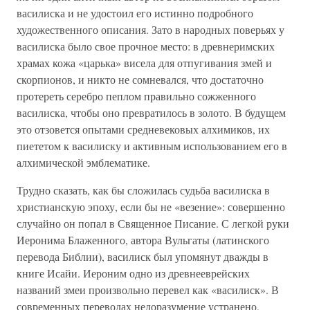
василиска и не удостоил его истинно подробного
художественного описания. Зато в народных поверьях у
василиска было свое прочное место: в древнеримских
храмах кожа «царька» висела для отпугивания змей и
скорпионов, и никто не сомневался, что достаточно
протереть серебро пеплом правильно сожженного
василиска, чтобы оно превратилось в золото. В будущем
это отзовется опытами средневековых алхимиков, их
пиететом к василиску и активным использованием его в
алхимической эмблематике.
Трудно сказать, как бы сложилась судьба василиска в
христианскую эпоху, если бы не «везение»: совершенно
случайно он попал в Священное Писание. С легкой руки
Иеронима Блаженного, автора Вульгаты (латинского
перевода Библии), василиск был упомянут дважды в
книге Исайи. Иероним одно из древнееврейских
названий змеи произвольно перевел как «василиск». В
современных переводах недоразумение устранено,