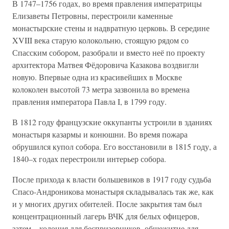
В 1747–1756 годах, во время правления императрицы
Елизаветы Петровны, перестроили каменные
монастырские стены и надвратную церковь. В середине
XVIII века старую колокольню, стоящую рядом со
Спасским собором, разобрали и вместо неё по проекту
архитектора Матвея Фёдоровича Казакова воздвигли
новую. Впервые одна из красивейших в Москве
колоколен высотой 73 метра зазвонила во времена
правления императора Павла I, в 1799 году.
В 1812 году французские оккупанты устроили в зданиях
монастыря казармы и конюшни. Во время пожара
обрушился купол собора. Его восстановили в 1815 году, а
1840–х годах перестроили интерьер собора.
После прихода к власти большевиков в 1917 году судьба
Спасо-Андроникова монастыря складывалась так же, как
и у многих других обителей. После закрытия там был
концентрационный лагерь ВЧК для белых офицеров,
затем – колония для беспризорников, общежитие для