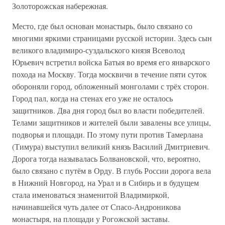
Золоторожская набережная.
Место, где был основан монастырь, было связано со
многими яркими страницами русской истории. Здесь сын
великого владимиро-суздальского князя Всеволод
Юрьевич встретил войска Батыя во время его январского
похода на Москву. Тогда москвичи в течение пяти суток
обороняли город, обложенный монголами с трёх сторон.
Город пал, когда на стенах его уже не осталось
защитников. Два дня город был во власти победителей.
Телами защитников и жителей были завалены все улицы,
подворья и площади. По этому пути против Тамерлана
(Тимура) выступил великий князь Василий Дмитриевич.
Дорога тогда называлась Болвановской, что, вероятно,
было связано с путём в Орду. В глубь России дорога вела
в Нижний Новгород, на Урал и в Сибирь и в будущем
стала именоваться знаменитой Владимиркой,
начинавшейся чуть далее от Спасо-Андроникова
монастыря, на площади у Рогожской заставы.