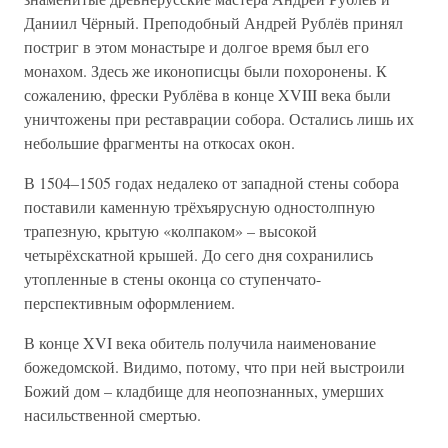
Даниил Чёрный. Преподобный Андрей Рублёв принял
постриг в этом монастыре и долгое время был его
монахом. Здесь же иконописцы были похоронены. К
сожалению, фрески Рублёва в конце XVIII века были
уничтожены при реставрации собора. Остались лишь их
небольшие фрагменты на откосах окон.
В 1504–1505 годах недалеко от западной стены собора
поставили каменную трёхъярусную одностолпную
трапезную, крытую «колпаком» – высокой
четырёхскатной крышей. До сего дня сохранились
утопленные в стены оконца со ступенчато-
перспективным оформлением.
В конце XVI века обитель получила наименование
божедомской. Видимо, потому, что при ней выстроили
Божий дом – кладбище для неопознанных, умерших
насильственной смертью.