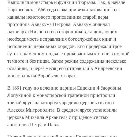
Выполнял монастырь и функции тюрьмы. Так, в начале
жаркого лета 1666 года сюда привезли закованного в
кандалы неистового проповедника старой веры
протопопа Аввакума Петрова. Аввакум обличал
патриарха Никона и его сторонников, защищающих
необходимость исправления богослужебных книг и
исполнения церковных обрядов. Его продержали трое
суток в каменном подвале прикованным к стене в полной
темноте и без пищи. Затем режим содержания несколько
ослабили, и через месяц его отправили в Андреевский
монастырь на Воробьевых горах.
В 1691 году по велению царицы Евдокии Фёдорoвны
Лопухиной к монастырской трапезной пристроили
третий ярус, на котором учредили церковь святого
Алексея Митрополита. В среднем ярусе установили
церковь Михаила Архангела с приделом святых
апостолов Петра и Павла.
Нижний ярус трапезной царица Евдокия отвела под