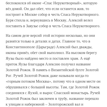
беспокоился об иконе «Спас Нерукотворный», которую
вёз домой. Он дал обет, что если останется жив, то
построит в Москве собор в честь Спаса Нерукотворного.
Буря стихла и, вернувшись в Москву, Алексий велел
поставить в Заяузье собор в честь Спаса Нерукотворного.
На самом деле версий этой истории несколько, но они
разнятся только в деталях и датах. Главное то, что в
Константинополе (Царьграде) Алексий был дважды,
иконы привёз, обет свой выполнил. На высоком берегу
Яузы было найдено место и поставлен храм. А ещё
приток Яузы благодаря Алексию получил название
Золотой Рожок. В память о Византийской бухте Золотой
Рог. Ручей Золотой Рожок даже называли когда-то
«горным потоком Москвы», потому что в одном месте он
обрушивался с большой высоты. Там, где Золотой Рожок
соединялся с Яузой, и вырос Спасский монастырь. Ручей
Золотой Рожок был заключен в трубу, название перешло
к улицам и набережной – Золоторожский вал и