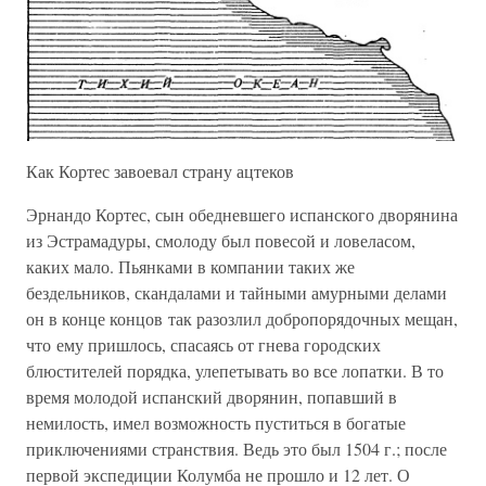
Как Кортес завоевал страну ацтеков
Эрнандо Кортес, сын обедневшего испанского дворянина
из Эстрамадуры, смолоду был повесой и ловеласом,
каких мало. Пьянками в компании таких же
бездельников, скандалами и тайными амурными делами
он в конце концов так разозлил добропорядочных мещан,
что ему пришлось, спасаясь от гнева городских
блюстителей порядка, улепетывать во все лопатки. В то
время молодой испанский дворянин, попавший в
немилость, имел возможность пуститься в богатые
приключениями странствия. Ведь это был 1504 г.; после
первой экспедиции Колумба не прошло и 12 лет. О