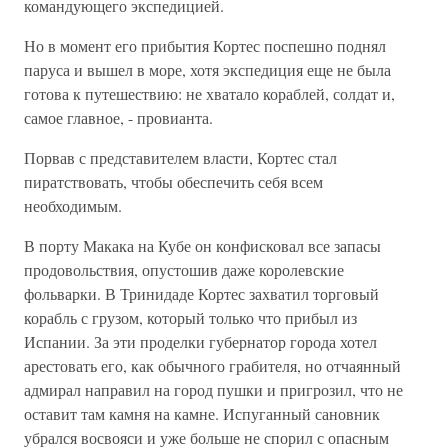
командующего экспедицией.
Но в момент его прибытия Кортес поспешно поднял
паруса и вышел в море, хотя экспедиция еще не была
готова к путешествию: не хватало кораблей, солдат и,
самое главное, - провианта.
Порвав с представителем власти, Кортес стал
пиратствовать, чтобы обеспечить себя всем
необходимым.
В порту Макака на Кубе он конфисковал все запасы
продовольствия, опустошив даже королевские
фольварки. В Тринидаде Кортес захватил торговый
корабль с грузом, который только что прибыл из
Испании. За эти проделки губернатор города хотел
арестовать его, как обычного грабителя, но отчаянный
адмирал направил на город пушки и пригрозил, что не
оставит там камня на камне. Испуганный сановник
убрался восвояси и уже больше не спорил с опасным