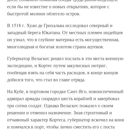
если
бы
не известие о новых открытиях, которое с
быстротой молнии облегело остров.
В 1518 г. Хуан де Грихальва исследовал северный и
западный берега Юкатана. От местных племен индейцев
он узнал, что в глубине материка есть могущественная,
многолюдная и богатая золотом страна ацтеков.
Губернатор Веласкес решил послать в эти места военную
экспедицию, и Кортес путем закулисных интриг,
пообещав взять на себя часть расходов, в конце концов
добился того, что стал во главе отряда.
На Кубе, в портовом городке Сант-Яго, новоиспеченный
адмирал армады снарядил шесть кораблей и завербовал
три сотни солдат. Однако Веласкес пожалел о своем
решении и отменил назначение. Зная строптивый и
отчаянный характер Кортеса, губернатор вскочил на коня
и помчался в порт, чтобы лично сместить его с поста