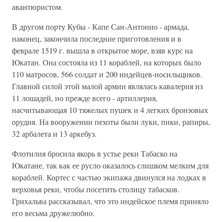
авантюристом.
В другом порту Кубы - Капе Сан-Антонио - армада,
наконец, закончила последние приготовления и в
феврале 1519 г. вышла в открытое море, взяв курс на
Юкатан. Она состояла из 11 кораблей, на которых было
110 матросов, 566 солдат и 200 индейцев-носильщиков.
Главной силой этой малой армии являлась кавалерия из
11 лошадей, но прежде всего - артиллерия,
насчитывающая 10 тяжелых пушек и 4 легких бронзовых
орудия. На вооружении пехоты были луки, пики, рапиры,
32 арбалета и 13 аркебуз.
Флотилия бросила якорь в устье реки Табаско на
Юкатане, так как ее русло оказалось слишком мелким для
кораблей. Кортес с частью экипажа двинулся на лодках в
верховья реки, чтобы посетить столицу табасков.
Грихальва рассказывал, что это индейское племя приняло
его весьма дружелюбно.