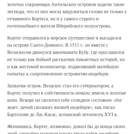
золотых сокровищах Антильских островов ходили такие
легенды, что от них могла закружиться голова не только у
отчаянного Кортеса, но и у самого старого и
почтеннейшего жителя Иберийского полуострова.
Кортес отправился в морское путешествие и высадился
на острове Санто-Доминго. В 1511 г. он вместе с
Веласкесом двинулся завоевывать Кубу, где прославился
не только как бойкий рассказчик пикантных историй, но
и как жестокий колонизатор, подавлявший малейшую
попытку к сопротивлению островитян-индейцев.
Захватив остров, Веласкес стал его губернатором, а
Кортес получил в собственность немало земель и золотые
копи. Вскоре он сколотил себе солидное состояние «бог
знает, ценой скольких жизней индейцев», как писал
Бартоломе де Лас-Касас, испанский летописец XVI в.
Женившись, Кортес, возможно, дожил бы до конца своих
дней, спокойно пожиная плоды труда рабов-индейцев,