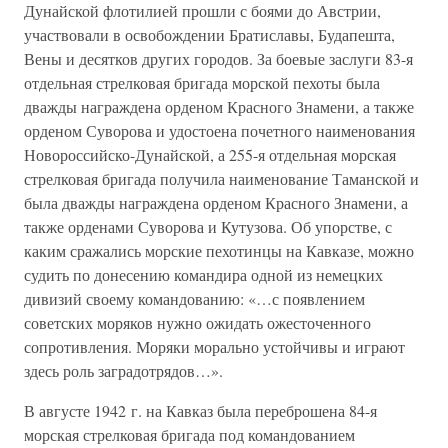
Дунайской флотилией прошли с боями до Австрии,
участвовали в освобождении Братиславы, Будапешта,
Вены и десятков других городов. За боевые заслуги 83-я
отдельная стрелковая бригада морской пехоты была
дважды награждена орденом Красного Знамени, а также
орденом Суворова и удостоена почетного наименования
Новороссийско-Дунайской, а 255-я отдельная морская
стрелковая бригада получила наименование Таманской и
была дважды награждена орденом Красного Знамени, а
также орденами Суворова и Кутузова. Об упорстве, с
каким сражались морские пехотинцы на Кавказе, можно
судить по донесению командира одной из немецких
дивизий своему командованию: «…с появлением
советских моряков нужно ожидать ожесточенного
сопротивления. Моряки морально устойчивы и играют
здесь роль заградотрядов…».
В августе 1942 г. на Кавказ была переброшена 84-я
морская стрелковая бригада под командованием