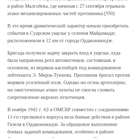
в район Малгобека, где начиная с 27 сентября отражала
атаки механизированных частей противника.[550]
В это время драматический характер начали приобретать
события в Суарском ущелье у селения Майрамадаг,
расположенном в 12 км от города Орджоникидзе.
Бригада получила задачу закрыть вход в ущелье, куда
была направлена рота автоматчиков, состоявшая, в
основном, из моряков-каспийцев под командованием
лейтенанта Э. Мирза-Туниева. Противник бросил против
моряков усиленный полк. Однако ни огонь артиллерии,
ни ожесточенные атаки пехоты не смогли сломить
сопротивление морских пехотинцев.
В ноябре 1942 г. 62-я ОМСБР совместно с соединениями
11-го стрелкового корпуса вела боевые действия в районе
Гизеля в Орджоникидзе. За образцовое выполнение
боевых заданий командования, особенно в районе