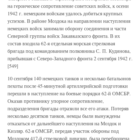
на героическое сопротивление советских войск, к осени
1942 г. немецким войскам удалось добиться крупных
успехов. В районе Моздока на направлении наступления
немецких войск занимали оборону соединения и части
Северной группы войск Закавказского фронта. В их
состав входила 62-я отдельная морская стрелковая
бригада под командованием полковника С. П. Кудинова,
прибывшая с Северо-Западного фронта 2 сентября 1942 г.
[549]
10 сентября 140 немецких танков и несколько батальонов
пехоты после 45-минутной артиллерийской подготовки
перешли в наступление на боевые порядки 62-й ОМСБР.
Оказав противнику упорное сопротивление,
подразделения бригады отразили все его атаки. Потеряв
несколько десятков танков, немцы были вынуждены
отказаться от дальнейшего наступления на Моздок и
Кизляр. 62-я ОМСБР, передав участок обороны под
Моздоком 417-й стрелковой дивизии, была переброшена