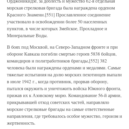
Орджоникидзе, за доблесть и мужество 62-я отдельная
морская стрелковая бригада была награждена орденом
Красного Знамени.[551] Прославленное соединение
участвовало в освобождении более 50 населенных
пунктов, в числе которых Змейское, Прохладное и
Минеральные Воды.
В боях под Москвой, на Северо-Западном фронте и при
обороне Кавказа погибли смертью героев 5838 бойцов,
командиров и политработников бригады,[552] 382
человека были награждены орденами и медалями. Самые
тяжелые испытания на долю морских пехотинцев выпали
в июле 1942 г., когда противник, прорвав оборону,
пытался окружить и уничтожить войска Южного фронта,
прижав их к Азовскому морю. Командование 56-й армии,
прикрывавшей отход советских частей, направляло
морские стрелковые бригады на самые ответственные
направления, где требовалось особое мужество, героизм и
жертвенность.