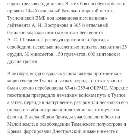
горнострелковую дивизию. В этих боях особую доблесть
проявил 144-й отдельный батальон морской пехоты
Туапсинской ВМБ под командованием капитан-
лейтенанта А. И. Вострикова и 305-й отдельный
батальон морской пехоты капитан-лейтенанта
А. С. Шермана. Преследуя противника, бригады
освободили несколько населенных пунктов, захватили 25
орудий, 30 минометов, 150 пулеметов, 600 винтовок и
другие трофеи.
В октябре, когда создалась угроза выхода противника к
морю севернее Туапсе и захвата города, на этот участок
были срочно переброшены 83-я и 255-я ОБРМП. Морские
пехотинцы преградили немецким войскам путь к Туапсе,
а затем, перейдя в наступление, разгромили несколько его
полков и стабилизировали положение на этом участке
фронта. В дальнейшем бригады участвовали в боях на
Малой земле, в освобождении Таманского полуострова и
Крыма, форсировали Днестровский лиман и вместе с