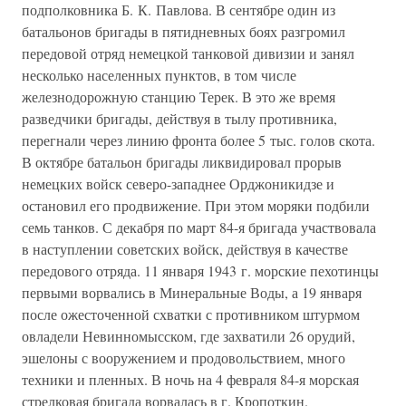
подполковника Б. К. Павлова. В сентябре один из
батальонов бригады в пятидневных боях разгромил
передовой отряд немецкой танковой дивизии и занял
несколько населенных пунктов, в том числе
железнодорожную станцию Терек. В это же время
разведчики бригады, действуя в тылу противника,
перегнали через линию фронта более 5 тыс. голов скота.
В октябре батальон бригады ликвидировал прорыв
немецких войск северо-западнее Орджоникидзе и
остановил его продвижение. При этом моряки подбили
семь танков. С декабря по март 84-я бригада участвовала
в наступлении советских войск, действуя в качестве
передового отряда. 11 января 1943 г. морские пехотинцы
первыми ворвались в Минеральные Воды, а 19 января
после ожесточенной схватки с противником штурмом
овладели Невинномысском, где захватили 26 орудий,
эшелоны с вооружением и продовольствием, много
техники и пленных. В ночь на 4 февраля 84-я морская
стрелковая бригада ворвалась в г. Кропоткин.