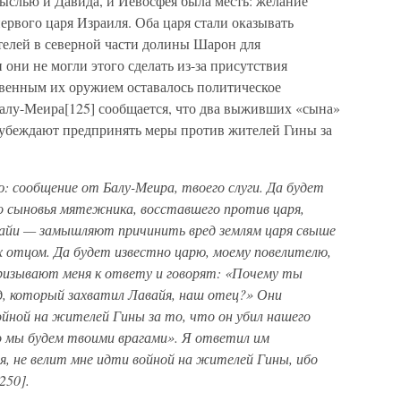
ыслью и Давида, и Иевосфея была месть: желание
рвого царя Израиля. Оба царя стали оказывать
телей в северной части долины Шарон для
они не могли этого сделать из-за присутствия
венным их оружием оставалось политическое
алу-Меира[125] сообщается, что два выживших «сына»
 убеждают предпринять меры против жителей Гины за
: сообщение от Балу-Меира, твоего слуги. Да будет
о сыновья мятежника, восставшего против царя,
вайи — замышляют причинить вред землям царя свыше
х отцом. Да будет известно царю, моему повелителю,
ризывают меня к ответу и говорят: «Почему ты
д, который захватил Лавайя, наш отец?» Они
ойной на жителей Гины за то, что он убил нашего
то мы будем твоими врагами». Я ответил им
ля, не велит мне идти войной на жителей Гины, ибо
250].