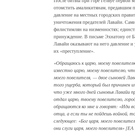
После битвы при горе Гелвуе первой м
отомстить амаликитянам, предавшим пе
давление на местных городских прави
уничтожения предателей Лавайи. Сами 
филистимлян на низменностях; единст
принуждение. В письме Эхнатону от Б
Лавайи оказывают на него давление и
их «преступление».
«Обращаюсь к царю, моему повелителю
известно царю, моему повелителю, чт
моего повелителя, — двое сыновей Ла
того ущерба, который был причинен и
что уже много дней сыновья Лавайи п
отдал царю, твоему повелителю, горо
обращаются ко мне и говорят: «Иди в
отца, а если ты не пойдешь войной, 
следующее: «Бог царя, моего повелите
они слуги царя, моего повелителя» [ЕА 