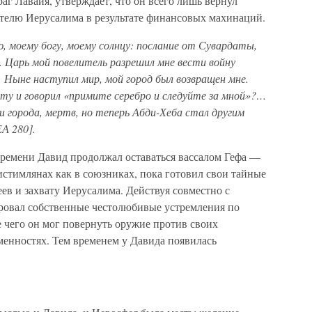
аг Лавайя, утверждает, что он всего лишь вернул
ителю Иерусалима в результате финансовых махинаций.
, моему богу, моему солнцу: послание от Сувардаты,
и… Царь мой повелитель разрешил мне вести войну
. Ныне наступил мир, мой город был возвращен мне.
у и говорил «примите серебро и следуйте за мной»?…
и города, мертв, но теперь Абди-Хеба стал другим
А 280].
времени Давид продолжал оставаться вассалом Гефа —
истимлянах как в союзниках, пока готовил свои тайные
в и захвату Иерусалима. Действуя совместно с
ровал собственные честолюбивые устремления по
 чего он мог повернуть оружие против своих
менностях. Тем временем у Давида появилась