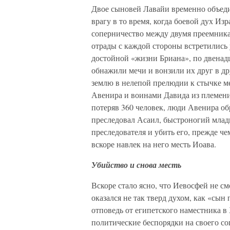
Двое сыновей Лавайи временно объеди
врагу в то время, когда боевой дух Из
соперничество между двумя преемника
отрады с каждой стороны встретились 
достойной «жизни Бриана», по двенадц
обнажили мечи и вонзили их друг в др
землю в нелепой прелюдии к стычке 
Авенира и воинами Давида из племени
потеряв 360 человек, люди Авенира об
преследовал Асаил, быстроногий младш
преследователя и убить его, прежде ч
вскоре навлек на него месть Иоава.
Убийство и снова месть
Вскоре стало ясно, что Иевосфей не с
оказался не так тверд духом, как «сы
отповедь от египетского наместника в
политические беспорядки на своего со