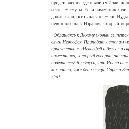
представления, где прячется Иоав, по
сеятелем смуты. Если наместник хочет
должен допросить царя племени Иуды и
невинного царя Израиля, который мир
«Обращаясь к Янхаму (новый египетск
слуги Иевосфея. Припадаю к стопам м
присутствии: «Иевосфей и бежал и с
наместника, который говорит от лица 
повелитель! Я клянусь, что Иоава нет 
кампанию) уже два месяца. Спроси Бен
256].