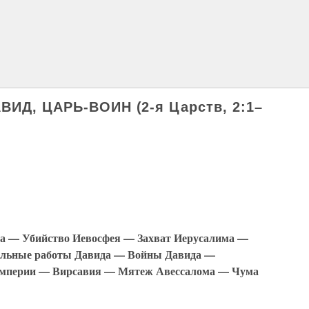
ВИД, ЦАРЬ-ВОИН (2-я Царств, 2:1–
а — Убийство Иевосфея — Захват Иерусалима —
льные работы Давида — Войны Давида —
империи — Вирсавия — Мятеж Авессалома — Чума