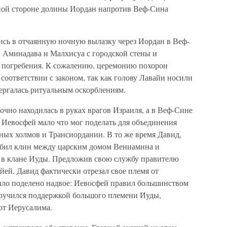
чной стороне долины Иордан напротив Веф-Сина
ись в отчаянную ночную вылазку через Иордан в Веф-
, Аминадава и Малхисуа с городской стены и
 погребения. К сожалению, церемонию похорон
оответствии с законом, так как голову Лавайи носили
вергалась ритуальным оскорблениям.
очно находилась в руках врагов Израиля, а в Веф-Сине
 Иевосфей мало что мог поделать для объединения
ных холмов и Трансиордании. В то же время Давид,
вбил клин между царским домом Вениамина и
 в клане Иуды. Предложив свою службу правителю
йей, Давид фактически отрезал свое племя от
ыло поделено надвое: Иевосфей правил большинством
заручился поддержкой большого племени Иуды,
от Иерусалима.