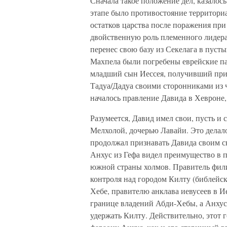
Сначала такое положение дел, казалось
этапе было противостояние территори
остатков царства после поражения при
двойственную роль племенного лидера 
перенес свою базу из Секелага в пуст
Махпела были погребены еврейские па
младший сын Иессея, получивший при 
Тадуа/Дадуа своими сторонниками из 
началось правление Давида в Хевроне,
Разумеется, Давид имел свои, пусть и 
Мелхолой, дочерью Лавайи. Это делало
продолжал признавать Давида своим сын
Анхус из Гефа видел преимущество в п
южной страны холмов. Правитель фил
контроля над городом Килту (библейс
Хебе, правителю анклава иевусеев в И
границе владений Абди-Хебы, а Анхус 
удержать Килту. Действительно, этот 