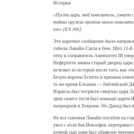
История
«Пусть царь, мой повелитель, узнает 
поднял оружие против моего повелител
его» [ЕА 366].
Это короткое сообщение было направле
гибели Лавайи-Саула в бою. Шел 13-й г
отец и соправитель Аменхотеп III умер
Нефертити заняла старый дворец царя 
исчезает из истории после того, как 
Белую короны Египта и приняла новое
то же время Елханан — библейский Да
Израиль был потрясен смертью царя Л
трон своего тестя был помазан царем И
патриархов в Хевроне. Но Давид был 
Не все сыновья Лавайи погибли на го
увел с поля боя Иевосфея, переправил
второй сын царя был объявлен преемн