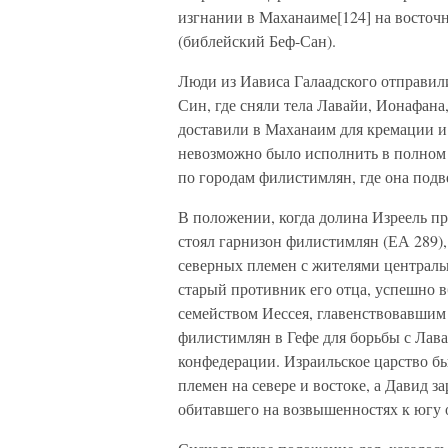
изгнании в Маханаиме[124] на восто
(библейский Беф-Сан).
Люди из Иависа Галаадского отправил
Син, где сняли тела Лавайи, Ионафана
доставили в Маханаим для кремации и
невозможно было исполнить в полном с
по городам филистимлян, где она под
В положении, когда долина Изреель пр
стоял гарнизон филистимлян (ЕА 289),
северных племен с жителями централь
старый противник его отца, успешно 
семейством Иессея, главенствовавшим
филистимлян в Гефе для борьбы с Лава
конфедерации. Израильское царство б
племен на севере и востоке, а Давид 
обитавшего на возвышенностях к югу 