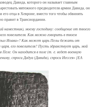
лководец Давида, которого он называет главным
 арестовать мятежного предводителя армии Давида, он
 его отца в Хевроне, вместо того чтобы обвинять
но правит в Трансиордании.
ий наместник), моему господину: сообщение от твоего
оего повелителя. Как можно говорить в твоем
крыл Иоава»? Как может царь Пелы бежать от
царя, его повелителя? Пусть здравствует царь, мой
в Пеле. Он находится в поле (т. е. ведет военную
ениму, спроси Дадуа (Давида), спроси Иессея» [ЕА