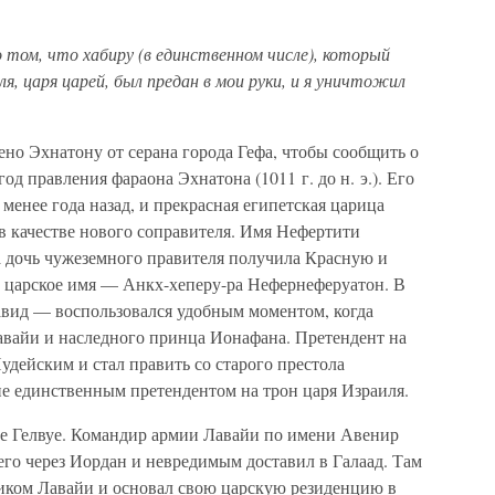
о том, что хабиру (в единственном числе), который
я, царя царей, был предан в мои руки, и я уничтожил
но Эхнатону от серана города Гефа, чтобы сообщить о
од правления фараона Эхнатона (1011 г. до н. э.). Его
 менее года назад, и прекрасная египетская царица
в качестве нового соправителя. Имя Нефертити
эта дочь чужеземного правителя получила Красную и
 царское имя — Анкх-хеперу-ра Нефернеферуатон. В
вид — воспользовался удобным моментом, когда
авайи и наследного принца Ионафана. Претендент на
удейским и стал править со старого престола
не единственным претендентом на трон царя Израиля.
ре Гелвуе. Командир армии Лавайи по имени Авенир
 его через Иордан и невредимым доставил в Галаад. Там
иком Лавайи и основал свою царскую резиденцию в