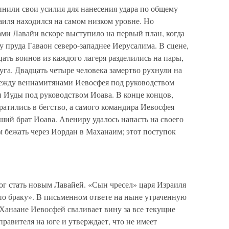
нили свои усилия для нанесения удара по общему
раиля находился на самом низком уровне. Но
ми Лавайи вскоре выступило на первый план, когда
у пруда Гаваон северо-западнее Иерусалима. В сцене,
ать воинов из каждого лагеря разделились на пары,
уга. Двадцать четыре человека замертво рухнули на
между вениамитянами Иевосфея под руководством
 Иуды под руководством Иоава. В конце концов,
ратились в бегство, а самого командира Иевосфея
ий брат Иоава. Авениру удалось напасть на своего
ем бежать через Иордан в Маханаим; этот поступок
мог стать новым Лавайей. «Сын чресел» царя Израиля
н по браку». В письменном ответе на ныне утраченную
 Ханаане Иевосфей сваливает вину за все текущие
правителя на юге и утверждает, что не имеет