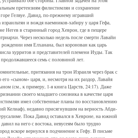
, устраивало обе стороны. Главной задачей на этом
альным претензиям филистимлян и сохранение
 горе Гелвуе. Давид, по-прежнему игравший
израильтян и вождя наемников-хабиру у царя Гефа,
ыне Негев в старинный город Хеврон, где в пещере
триархи. Через несколько недель после смерти Лавайи
рождении имя Елханана, был коронован как царь
числа хурритов и представителей племени Иуды. Так
 продолжавшееся семь с половиной лет.
сомнительные, притязания на трон Израиля через брак с
 его «сыном» царя, и, несмотря на их раздор, Лавайя
ом (см., к примеру, 1-я книга Царств, 24:17). Даже
ризнании своего младшего союзника в качестве царя
истимлян имел собственные планы по восстановлению
кий Келиаф), недавно присягнувшим на верность Абди-
ерусалиме. Пока Давид оставался в Хевроне, на южной
давил на него с востока, иевусеям было трудно
город вскоре вернулся в подчинение к Гефу. В письме