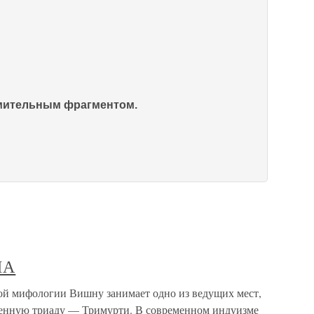
омительным фрагментом.
НА
ифологии Вишну занимает одно из ведущих мест,
венную триаду — Тримурти. В современном индуизме