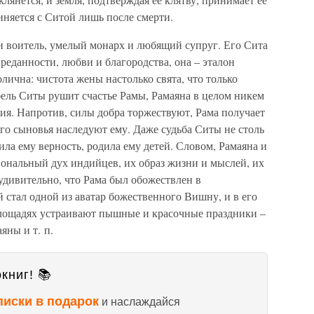
диняется с Ситой лишь после смерти.
и воитель, умелый монарх и любящий супруг. Его Сита
реданности, любви и благородства, она – эталон
лична: чистота жены настолько свята, что только
бель Ситы рушит счастье Рамы, Рамаяна в целом никем
ия. Напротив, силы добра торжествуют, Рама получает
его сыновья наследуют ему. Даже судьба Ситы не столь
ила ему верность, родила ему детей. Словом, Рамаяна и
ональный дух индийцев, их образ жизни и мыслей, их
удивительно, что Рама был обожествлен в
стал одной из аватар божественного Вишну, и в его
площадях устраивают пышные и красочные праздники –
яны и т. п.
книг! 📚
писки в подарок
и наслаждайся