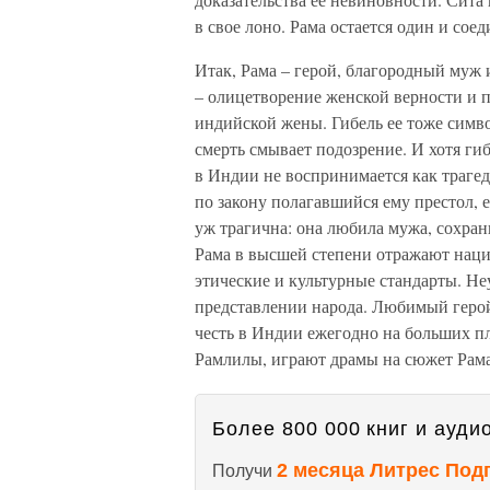
в свое лоно. Рама остается один и сое
Итак, Рама – герой, благородный муж 
– олицетворение женской верности и п
индийской жены. Гибель ее тоже симво
смерть смывает подозрение. И хотя ги
в Индии не воспринимается как трагед
по закону полагавшийся ему престол, 
уж трагична: она любила мужа, сохран
Рама в высшей степени отражают наци
этические и культурные стандарты. Не
представлении народа. Любимый герой 
честь в Индии ежегодно на больших 
Рамлилы, играют драмы на сюжет Рама
Более 800 000 книг и аудио
2 месяца Литрес Под
Получи