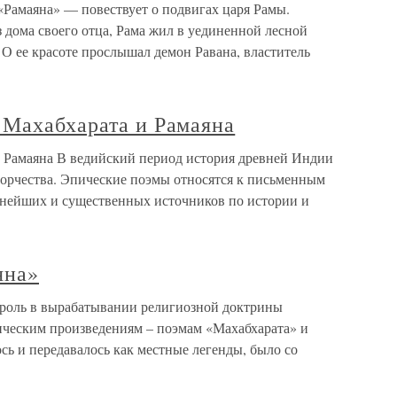
«Рамаяна» — повествует о подвигах царя Рамы.
 дома своего отца, Рама жил в уединенной лесной
 О ее красоте прослышал демон Равана, властитель
 Махабхарата и Рамаяна
 Рамаяна В ведийский период история древней Индии
ворчества. Эпические поэмы относятся к письменным
жнейших и существенных источников по истории и
яна»
 роль в вырабатывании религиозной доктрины
ческим произведениям – поэмам «Махабхарата» и
ось и передавалось как местные легенды, было со