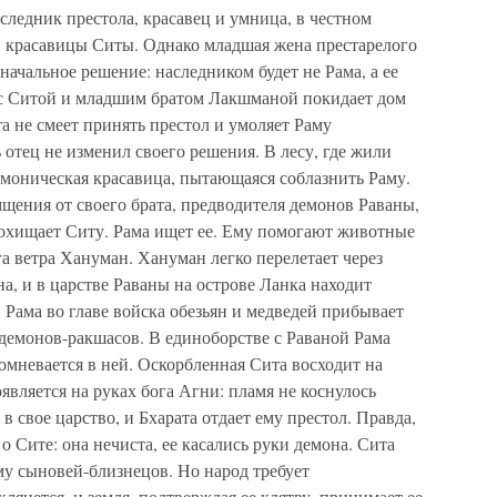
следник престола, красавец и умница, в честном
 красавицы Ситы. Однако младшая жена престарелого
начальное решение: наследником будет не Рама, а ее
 с Ситой и младшим братом Лакшманой покидает дом
та не смеет принять престол и умоляет Раму
ь отец не изменил своего решения. В лесу, где жили
емоническая красавица, пытающаяся соблазнить Раму.
мщения от своего брата, предводителя демонов Раваны,
похищает Ситу. Рама ищет ее. Ему помогают животные
га ветра Хануман. Хануман легко перелетает через
, и в царстве Раваны на острове Ланка находит
Рама во главе войска обезьян и медведей прибывает
 демонов-ракшасов. В единоборстве с Раваной Рама
сомневается в ней. Оскорбленная Сита восходит на
оявляется на руках бога Агни: пламя не коснулось
в свое царство, и Бхарата отдает ему престол. Правда,
о Сите: она нечиста, ее касались руки демона. Сита
ему сыновей-близнецов. Но народ требует
клянется, и земля, подтверждая ее клятву, принимает ее