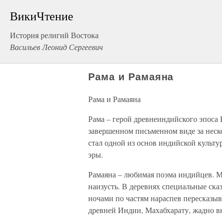
ВикиЧтение
История религий Востока
Васильев Леонид Сергеевич
Рама и Рамаяна
Рама и Рамаяна
Рама – герой древнеиндийского эпоса 
завершенном письменном виде за неско
стал одной из основ индийской культ
эры.
Рамаяна – любимая поэма индийцев. Мн
наизусть. В деревнях специальные ска
ночами по частям нараспев пересказы
древней Индии, Махабхарату, жадно 