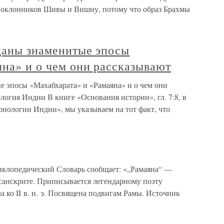
 поклонников Шивы и Вишну, потому что образ Брахмы
зданы знаменитые эпосы
на» и о чем они рассказывают
е эпосы «Махабхарата» и «Рамаяна» и о чем они
логия Индии В книге «Основания истории», гл. 7:8, в
онологии Индии», мы указываем на тот факт, что
циклопедический Словарь сообщает: «„Рамаяна“ —
 санскрите. Приписывается легендарному поэту
ко II в. н. э. Посвящена подвигам Рамы. Источник