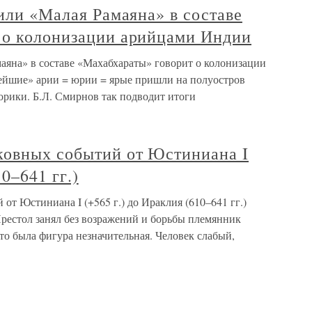
 или «Малая Рамаяна» в составе
 о колонизации арийцами Индии
маяна» в составе «Махабхараты» говорит о колонизации
ейшие» арии = юрии = ярые пришли на полуостров
орики. Б.Л. Смирнов так подводит итоги
ковных событий от Юстиниана I
10–641 гг.)
от Юстиниана I (+565 г.) до Ираклия (610–641 гг.)
естол занял без возражений и борьбы племянник
Это была фигура незначительная. Человек слабый,