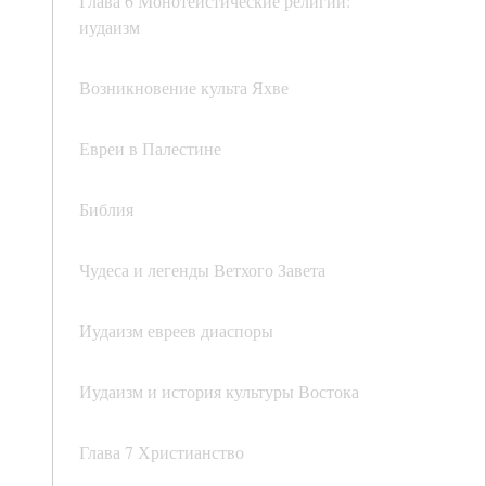
Глава 6 Монотеистические религии:
иудаизм
Возникновение культа Яхве
Евреи в Палестине
Библия
Чудеса и легенды Ветхого Завета
Иудаизм евреев диаспоры
Иудаизм и история культуры Востока
Глава 7 Христианство