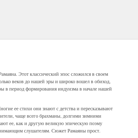
Рамаяна. Этот классический эпос сложился в своем
лько веков до нашей эры и широко вошел в обиход,
уры в период формирования индуизма в начале нашей
огие ее стихи они знают с детства и пересказывают
зители, чаще всего брахманы, долгими зимними
вают ее, как и другую великую эпическую поэму
внимающим слушателям. Сюжет Рамаяны прост.