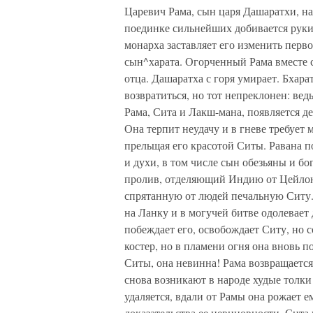
Царевич Рама, сын царя Дашаратхи, на
поединке сильнейших добивается руки
монарха заставляет его изменить перво
сын^харата. Огорченный Рама вместе
отца. Дашаратха с горя умирает. Бхара
возвратиться, но тот непреклонен: вед
Рама, Сита и Лакш-мана, появляется д
Она терпит неудачу и в гневе требует 
прельщая его красотой Ситы. Равана 
и духи, в том числе сын обезьяны и бо
пролив, отделяющий Индию от Цейлона
спрятанную от людей печальную Ситу. 
на Ланку и в могучей битве одолевает
побеждает его, освобождает Ситу, но 
костер, но в пламени огня она вновь п
Ситы, она невинна! Рама возвращается 
снова возникают в народе худые толки 
удаляется, вдали от Рамы она рожает 
доказательства ее невиновности. Сита 