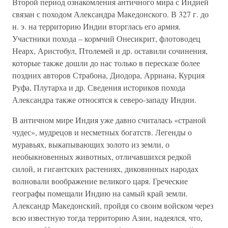
Второй период ознакомления античного мира с Индией
связан с походом Александра Македонского. В 327 г. до
н. э. на территорию Индии вторглась его армия.
Участники похода – кормчий Онесикрит, флотоводец
Неарх, Аристобул, Птолемей и др. оставили сочинения,
которые также дошли до нас только в пересказе более
поздних авторов Страбона, Диодора, Арриана, Курция
Руфа, Плутарха и др. Сведения историков похода
Александра также относятся к северо-западу Индии.
В античном мире Индия уже давно считалась «страной
чудес», мудрецов и несметных богатств. Легенды о
муравьях, выкапывающих золото из земли, о
необыкновенных животных, отличавшихся редкой
силой, и гигантских растениях, диковинных народах
волновали воображение великого царя. Греческие
географы помещали Индию на самый край земли.
Александр Македонский, пройдя со своим войском через
всю известную тогда территорию Азии, надеялся, что,