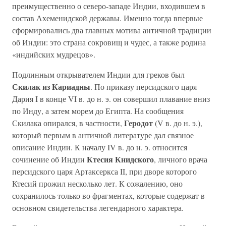
преимущественно о северо-западе Индии, входившем в
состав Ахеменидской державы. Именно тогда впервые
сформировались два главных мотива античной традиции
об Индии: это страна сокровищ и чудес, а также родина
«индийских мудрецов».
Подлинным открывателем Индии для греков был
Скилак из Кариадны
. По приказу персидского царя
Дария I в конце VI в. до н. э. он совершил плавание вниз
по Инду, а затем морем до Египта. На сообщения
Геродот
Скилака опирался, в частности,
(V в. до н. э.),
который первым в античной литературе дал связное
описание Индии. К началу IV в. до н. э. относится
Ктесия Книдского
сочинение об Индии
, личного врача
персидского царя Артаксеркса II, при дворе которого
Ктесий прожил несколько лет. К сожалению, оно
сохранилось только во фрагментах, которые содержат в
основном свидетельства легендарного характера.