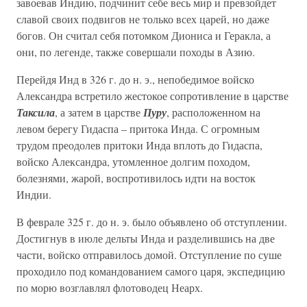
завоевав Индию, подчинит себе весь мир и превзойдет
славой своих подвигов не только всех царей, но даже
богов. Он считал себя потомком Диониса и Геракла, а
они, по легенде, также совершали походы в Азию.
Перейдя Инд в 326 г. до н. э., непобедимое войско
Александра встретило жестокое сопротивление в царстве
Таксила
, а затем в царстве
Пуру
, расположенном на
левом берегу Гидаспа – притока Инда. С огромным
трудом преодолев притоки Инда вплоть до Гидаспа,
войско Александра, утомленное долгим походом,
болезнями, жарой, воспротивилось идти на восток
Индии.
В феврале 325 г. до н. э. было объявлено об отступлении.
Достигнув в июле дельты Инда и разделившись на две
части, войско отправилось домой. Отступление по суше
проходило под командованием самого царя, экспедицию
по морю возглавлял флотоводец Неарх.