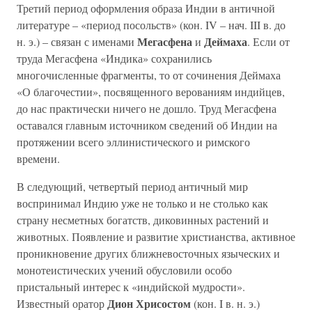
Третий период оформления образа Индии в античной
литературе – «период посольств» (кон. IV – нач. III в. до
Мегасфена
Деймаха
н. э.) – связан с именами
и
. Если от
труда Мегасфена «Индика» сохранились
многочисленные фрагменты, то от сочинения Деймаха
«О благочестии», посвященного верованиям индийцев,
до нас практически ничего не дошло. Труд Мегасфена
оставался главным источником сведений об Индии на
протяжении всего эллинистического и римского
времени.
В следующий, четвертый период античный мир
воспринимал Индию уже не только и не столько как
страну несметных богатств, диковинных растений и
животных. Появление и развитие христианства, активное
проникновение других ближневосточных языческих и
монотеистических учений обусловили особо
пристальный интерес к «индийской мудрости».
Дион Хрисостом
Известный оратор
(кон. I в. н. э.)